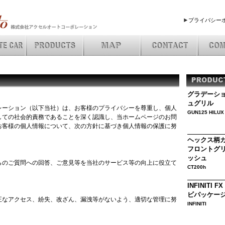
できるスペシャルショップ、アクセルオートです。
プライバシー
グラデーシ
ュグリル
レーション（以下当社）は、お客様のプライバシーを尊重し、個人
GUN125 HIL
しての社会的責務であることを深く認識し、当ホームページのお問
お客様の個人情報について、次の方針に基づき個人情報の保護に努
ヘックス柄
フロントグ
ッシュ
らのご質問への回答、ご意見等を当社のサービス等の向上に役立て
CT200h
INFINITI F
ビパッケー
正なアクセス、紛失、改ざん、漏洩等がないよう、適切な管理に努
INFINITI