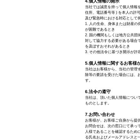
4.個人情報の開示
当社では誠意を持って個人情報を
住所、電話番号等 ) を本人の
及び緊急時における対応として
1. 人の生命、身体または財産
が困難であるとき
2. 国の機関もしくは地方公共
対して協力する必要がある場合
を及ぼすおそれがあるとき
3. その他法令に基づき開示が許
5.個人情報に関するお客様
当社はお客様から、当社の管理
除等の要請を受けた場合には、
す。
6.法令の遵守
当社は、頂いた個人情報につい
ものとします。
7.お問い合わせ
お客様が、お客様ご自身から提
お問合せは、次の窓口にて承っ
人様であることを確認するため
る氏名およびメールアドレスと