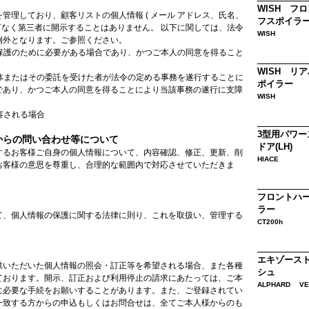
WISH フ
管理しており、顧客リストの個人情報 ( メール アドレス、氏名、
フスポイラ
許可なく第三者に開示することはありません。 以下に関しては、法令
WISH
例外となります。ご参照ください。
の保護のために必要がある場合であり、かつご本人の同意を得ること
WISH リ
団体またはその委託を受けた者が法令の定める事務を遂行することに
ポイラー
であり、かつご本人の同意を得ることにより当該事務の遂行に支障
WISH
容される場合
3型用パワー
からの問い合わせ等について
ドア(LH)
するお客様ご自身の個人情報について、内容確認、修正、更新、削
HIACE
お客様の意思を尊重し、合理的な範囲内で対応させていただきま
フロントハ
ラー
て、個人情報の保護に関する法律に則り、これを取扱い、管理する
CT200h
エキゾース
供いただいた個人情報の照会・訂正等を希望される場合、また各種
シュ
ております。開示、訂正および利用停止の請求にあたっては、ご本
ALPHARD VE
に必要な手続をお願いすることがあります。また、ご登録されてい
一致する方からの申込もしくはお問合せは、全てご本人様からのも